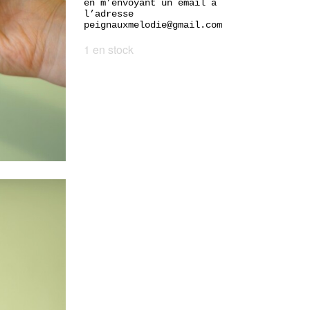
en m’envoyant un email à
l’adresse
peignauxmelodie@gmail.com
1 en stock